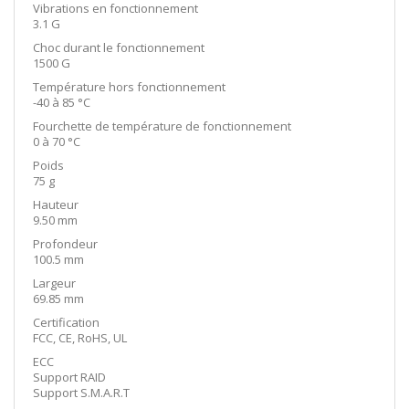
Vibrations en fonctionnement
3.1 G
Choc durant le fonctionnement
1500 G
Température hors fonctionnement
-40 à 85 °C
Fourchette de température de fonctionnement
0 à 70 °C
Poids
75 g
Hauteur
9.50 mm
Profondeur
100.5 mm
Largeur
69.85 mm
Certification
FCC, CE, RoHS, UL
ECC
Support RAID
Support S.M.A.R.T