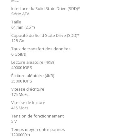
MLC
Interface du Solid State Drive (SDD)*
Série ATA
Taille
64 mm (2.5 ")
Capacité du Solid State Drive (SDD)*
128 Go
Taux de transfert des données
6 Gbit/s
Lecture aléatoire (4KB)
40000 IOPS
Écriture aléatoire (4KB)
35000 IOPS
Vitesse d'écriture
175 Mo/s
Vitesse de lecture
415 Mo/s
Tension de fonctionnement
5 V
Temps moyen entre pannes
1200000 h