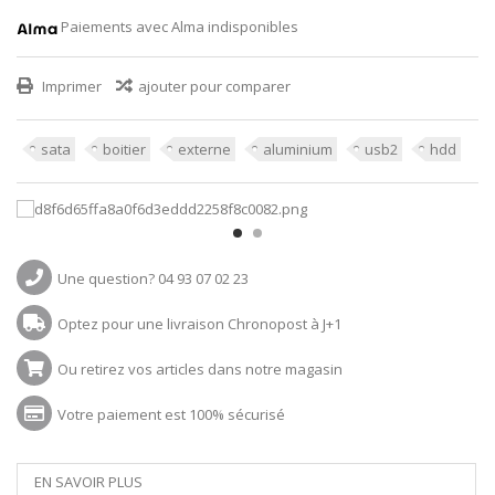
Paiements avec Alma indisponibles
Imprimer
ajouter pour comparer
sata
boitier
externe
aluminium
usb2
hdd
Une question? 04 93 07 02 23
Optez pour une livraison Chronopost à J+1
Ou retirez vos articles dans notre magasin
Votre paiement est 100% sécurisé
EN SAVOIR PLUS