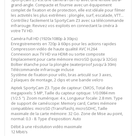
grand-angle. Compacte et fournie avec un équipement
complet de fixation et de protection, elle est idéale pour filmer
les activités les plus extrêmes : plongée, surf, escalade, VTT...
Contrôlez facilement la SportyCam Z3 avec sa télécommande
infrarouge. Revivez vos exploits en connectant la cméra à
votre TV HD.
Caméra Full HD (1920x1080p à 30ips)
Enregistrements en 720p à 60ips pour les actions rapides
Compression vidéo de haute qualité AVC H.264
Connexion aux TV HD via HDMI ou sortie composite
Emplacement pour carte mémoire microSD (jusqu'à 32Go)
Boîtier étanche pour la plongée (waterproof jusqu'à 30m)
Télécommande infrarouge incluse
Système de fixation pour vélo, bras articulé sur 3 axes,
2 plaques de montage, 2 clips et une bande velcro
Aiptek SportyCam Z3. Type de capteur: CMOS, Total des
megapixels: 5 MP, Taille du capteur optique: 1/0.0984 mm
(1/2.5 "). Zoom numérique: 4 x, Longueur focale: 2.8 mm. Type
de support de caméscope: Memory card, Cartes mémoire
compatibles: microSD (TransFlash), microSDHC, Taille
maximale de la carte mémoire: 32 Go. Zone de Mise au point,
normal: 0.3 - 8. Type d'exposition: Auto
Débit à une résolution vidéo maximale
12 Mbit/s