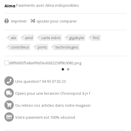
Paiements avec Alma indisponibles
Imprimer
ajouter pour comparer
atx
amd
carte mère
gigabyte
fm2
contrôleur
ports
technologies
Une question? 04 93 07 02 23
Optez pour une livraison Chronopost à J+1
Ou retirez vos articles dans notre magasin
Votre paiement est 100% sécurisé