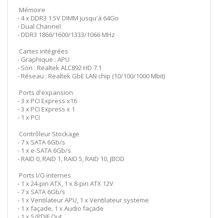
Mémoire
- 4 x DDR3 1.5V DIMM jusqu'à 64Go
- Dual Channel
- DDR3 1866/1600/1333/1066 MHz
Cartes intégrées
- Graphique : APU
- Son : Realtek ALC892 HD 7.1
- Réseau : Realtek GbE LAN chip (10/100/1000 Mbit)
Ports d'expansion
- 3 x PCI Express x16
- 3 x PCI Express x 1
- 1 x PCI
Contrôleur Stockage
- 7 x SATA 6Gb/s
- 1 x e-SATA 6Gb/s
- RAID 0, RAID 1, RAID 5, RAID 10, JBOD
Ports I/O internes
- 1 x 24-pin ATX, 1 x 8-pin ATX 12V
- 7 x SATA 6Gb/s
- 1 x Ventilateur APU, 1 x Ventilateur systeme
- 1 x façade, 1 x Audio façade
- 1 x S/PDIF Out