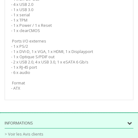
- 4 x USB 2.0
- 1 x USB 3.0
- 1 x serial
- 1 x TPM
- 1 x Power / 1 x Reset
- 1 x clearCMOS
Ports I/O externes
- 1 x PS/2
- 1 x DVI-D, 1 x VGA, 1 x HDMI, 1 x Displayport
- 1 x Optique S/PDIF out
- 2 x USB 2.0, 4 x USB 3.0, 1 x eSATA 6 Gb/s
- 1 x RJ-45 port
- 6 x audio
Format
- ATX
INFORMATIONS
> Voir les Avis clients