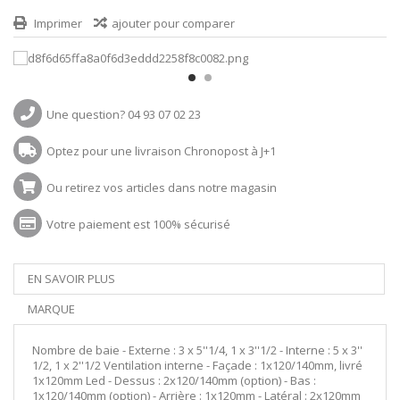
Imprimer
ajouter pour comparer
Une question? 04 93 07 02 23
Optez pour une livraison Chronopost à J+1
Ou retirez vos articles dans notre magasin
Votre paiement est 100% sécurisé
EN SAVOIR PLUS
MARQUE
Nombre de baie - Externe : 3 x 5''1/4, 1 x 3''1/2 - Interne : 5 x 3''
1/2, 1 x 2''1/2 Ventilation interne - Façade : 1x120/140mm, livré
1x120mm Led - Dessus : 2x120/140mm (option) - Bas :
1x120/140mm (option) - Arrière : 1x120mm - Latéral : 2x120mm