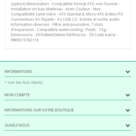
(option) Alimentation - Compatible format ATX, non fournie -
Installation en bas Matériau - Acier Couleur - Noir
Compatibilité carte mère - ATX Standard, Micro-ATX & Mini-ITX
Connecteurs En façade - 4 x USB 2.0 - Entrée et sortie audio
Information diverses - Filtre anti-poussière, 7 slots
d'expansion - Compatible watercooling - Poids : 7 kg -
Dimensions : 207x464x504mm Référence - Z9 Code barre -
8809213762116
INFORMATIONS
> Voir les Avis clients
MON COMPTE
INFORMATIONS SUR VOTRE BOUTIQUE
SUIVEZ-NOUS