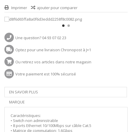
Imprimer
ajouter pour comparer
Une question? 04 93 07 02 23
Optez pour une livraison Chronopost à J+1
Ou retirez vos articles dans notre magasin
Votre paiement est 100% sécurisé
EN SAVOIR PLUS
MARQUE
Caractéristiques:
• Switch non administrable
• 8 ports Ethernet 10/100Mbps sur câble Cat.5
• Matrice de commutation: 1.6Gbps