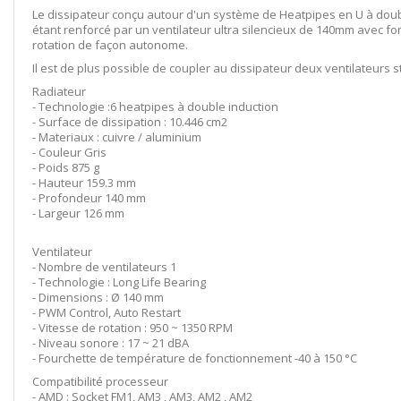
Le dissipateur conçu autour d'un système de Heatpipes en U à doubl
étant renforcé par un ventilateur ultra silencieux de 140mm avec fo
rotation de façon autonome.
Il est de plus possible de coupler au dissipateur deux ventilateurs 
Radiateur
- Technologie :6 heatpipes à double induction
- Surface de dissipation : 10.446 cm2
- Materiaux : cuivre / aluminium
- Couleur Gris
- Poids 875 g
- Hauteur 159.3 mm
- Profondeur 140 mm
- Largeur 126 mm
Ventilateur
- Nombre de ventilateurs 1
- Technologie : Long Life Bearing
- Dimensions : Ø 140 mm
- PWM Control, Auto Restart
- Vitesse de rotation : 950 ~ 1350 RPM
- Niveau sonore : 17 ~ 21 dBA
- Fourchette de température de fonctionnement -40 à 150 °C
Compatibilité processeur
- AMD : Socket FM1, AM3 , AM3, AM2 , AM2