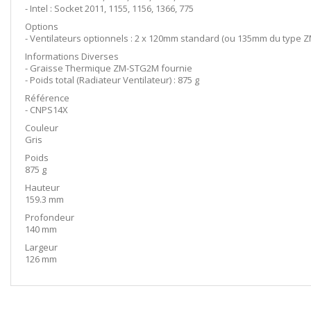
- Intel : Socket 2011, 1155, 1156, 1366, 775
Options
- Ventilateurs optionnels : 2 x 120mm standard (ou 135mm du type Z
Informations Diverses
- Graisse Thermique ZM-STG2M fournie
- Poids total (Radiateur Ventilateur) : 875 g
Référence
- CNPS14X
Couleur
Gris
Poids
875 g
Hauteur
159.3 mm
Profondeur
140 mm
Largeur
126 mm