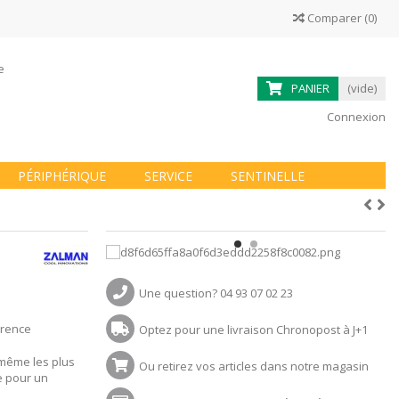
Comparer
(
0
)
ne
PANIER
(vide)
Connexion
PÉRIPHÉRIQUE
SERVICE
SENTINELLE
Une question? 04 93 07 02 23
érence
Optez pour une livraison Chronopost à J+1
 même les plus
Ou retirez vos articles dans notre magasin
e pour un