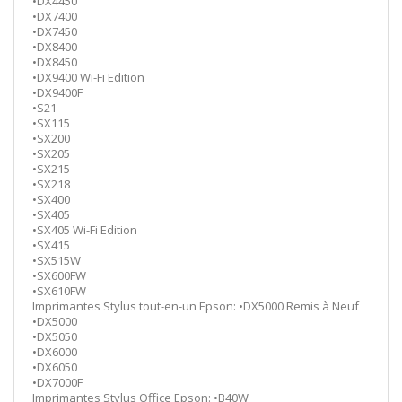
•DX4450
•DX7400
•DX7450
•DX8400
•DX8450
•DX9400 Wi-Fi Edition
•DX9400F
•S21
•SX115
•SX200
•SX205
•SX215
•SX218
•SX400
•SX405
•SX405 Wi-Fi Edition
•SX415
•SX515W
•SX600FW
•SX610FW
Imprimantes Stylus tout-en-un Epson: •DX5000 Remis à Neuf
•DX5000
•DX5050
•DX6000
•DX6050
•DX7000F
Imprimantes Stylus Office Epson: •B40W