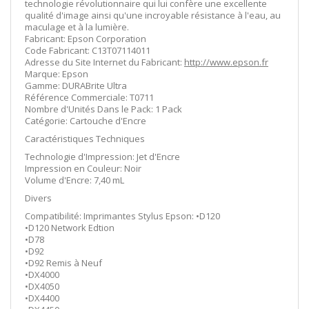
technologie révolutionnaire qui lui confère une excellente
qualité d'image ainsi qu'une incroyable résistance à l'eau, au
maculage et à la lumière.
Fabricant: Epson Corporation
Code Fabricant: C13T07114011
Adresse du Site Internet du Fabricant:
http://www.epson.fr
Marque: Epson
Gamme: DURABrite Ultra
Référence Commerciale: T0711
Nombre d'Unités Dans le Pack: 1 Pack
Catégorie: Cartouche d'Encre
Caractéristiques Techniques
Technologie d'Impression: Jet d'Encre
Impression en Couleur: Noir
Volume d'Encre: 7,40 mL
Divers
Compatibilité: Imprimantes Stylus Epson: •D120
•D120 Network Edtion
•D78
•D92
•D92 Remis à Neuf
•DX4000
•DX4050
•DX4400