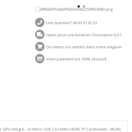
Une question? 04 93 07 02 23
Optez pour une livraison Chronopost à J+1
Ou retirez vos articles dans notre magasin
Votre paiement est 100% sécurisé
 GPU intégré, -2x Micro USB 2.0,1xMini HDMI, TF Cardreader, -WLAN,