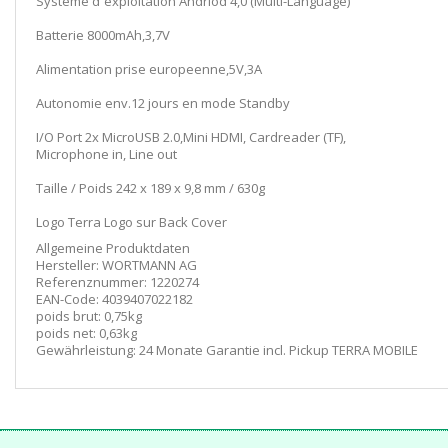
Systeme d´exploitation Andriod 4,0 (Multi-Language)
Batterie 8000mAh,3,7V
Alimentation prise europeenne,5V,3A
Autonomie env.12 jours en mode Standby
I/O Port 2x MicroUSB 2.0,Mini HDMI, Cardreader (TF),
Microphone in, Line out
Taille / Poids 242 x 189 x 9,8 mm / 630g
Logo Terra Logo sur Back Cover
Allgemeine Produktdaten
Hersteller: WORTMANN AG
Referenznummer: 1220274
EAN-Code: 4039407022182
poids brut: 0,75kg
poids net: 0,63kg
Gewährleistung: 24 Monate Garantie incl. Pickup TERRA MOBILE