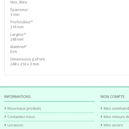
Noir, Bleu
Épaisseur
3 mm
Profondeur*
216 mm
Largeur*
248 mm
Matériel*
EVA
Dimensions (LxPxH)
248 x 216 x 3 mm
INFORMATIONS
MON COMPTE
Nouveaux produits
Mes command
Contactez-nous
Mes retours d
Livraison
Mes avoirs