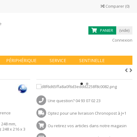
Comparer
(
0
)
ne
PANIER
(vide)
Connexion
PÉRIPHÉRIQUE
SERVICE
SENTINELLE
Une question? 04 93 07 02 23
érence
Optez pour une livraison Chronopost à J+1
: 248 mm,
Ou retirez vos articles dans notre magasin
 248 x 216 x 3