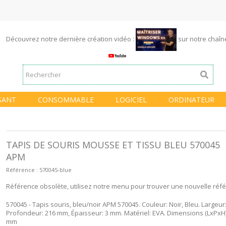
Découvrez notre dernière création vidéo :
sur notre chaî
SANT
CONSOMMABLE
LOGICIEL
ORDINATEUR
TAPIS DE SOURIS MOUSSE ET TISSU BLEU 570045
APM
Référence :
570045-blue
Référence obsolète, utilisez notre menu pour trouver une nouvelle réf
570045 - Tapis souris, bleu/noir APM 570045. Couleur: Noir, Bleu. Largeur
Profondeur: 216 mm, Épaisseur: 3 mm. Matériel: EVA. Dimensions (LxPxH):
mm