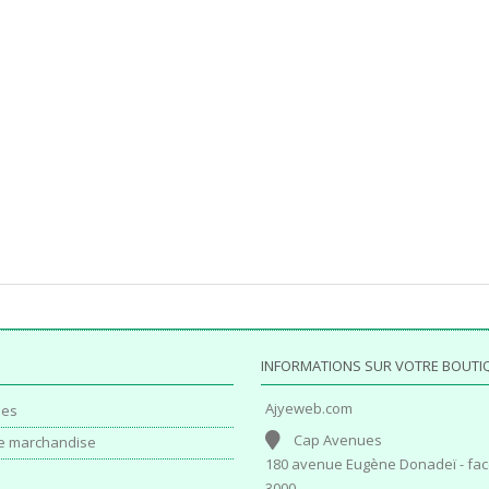
INFORMATIONS SUR VOTRE BOUTI
Ajyeweb.com
es
Cap Avenues
e marchandise
180 avenue Eugène Donadeï - fac
3000