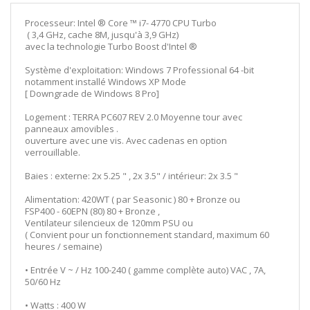
Processeur: Intel ® Core ™ i7- 4770 CPU Turbo
( 3,4 GHz, cache 8M, jusqu'à 3,9 GHz)
avec la technologie Turbo Boost d'Intel ®
Système d'exploitation: Windows 7 Professional 64 -bit
notamment installé Windows XP Mode
[ Downgrade de Windows 8 Pro]
Logement : TERRA PC607 REV 2.0 Moyenne tour avec
panneaux amovibles .
ouverture avec une vis. Avec cadenas en option
verrouillable.
Baies : externe: 2x 5.25 " , 2x 3.5" / intérieur: 2x 3.5 "
Alimentation: 420WT ( par Seasonic ) 80 + Bronze ou
FSP400 - 60EPN (80) 80 + Bronze ,
Ventilateur silencieux de 120mm PSU ou
( Convient pour un fonctionnement standard, maximum 60
heures / semaine)
• Entrée V ~ / Hz 100-240 ( gamme complète auto) VAC , 7A,
50/60 Hz
• Watts : 400 W