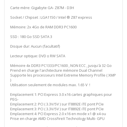
Carte mère: Gigabyte GA- Z87M - D3H
Socket / Chipset : LGA1150 / Intel ® Z87 express
Mémoire: 2x 4Go de RAM DDR3 PC1600
SSD : 180 Go SSD SATA 3
Disque dur: Aucun (facultatif)
Lecteur optique: DVD ± RW SATA
Mémoire 4x DDR3 PC1333/PC1600 , NON ECC , jusqu'à 32 Go
Prend en charge l'architecture mémoire Dual Channel
Supporte les processeurs Intel Extreme Memory Profile ( XMP
)
Utilisation seulement de modules max. 1.65 V !
Emplacement 1: PCI Express 3.0 x16 cartes graphiques pour
PEG-
Emplacement 2: PCI ( 3.3V/5V ) sur IT8892E iTE pont PCIe
Emplacement 3: PCI ( 3.3V/5V ) sur IT8892E iTE pont PCIe
Emplacement 4: PCI Express 2.0 x16 en mode x1 @ x4 ou
Prise en charge AMD CrossFireX Technology Multi- GPU