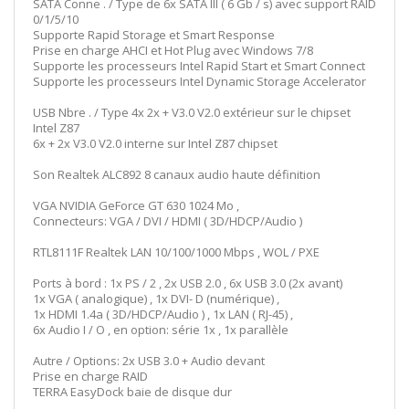
SATA Conne . / Type de 6x SATA III ( 6 Gb / s) avec support RAID
0/1/5/10
Supporte Rapid Storage et Smart Response
Prise en charge AHCI et Hot Plug avec Windows 7/8
Supporte les processeurs Intel Rapid Start et Smart Connect
Supporte les processeurs Intel Dynamic Storage Accelerator
USB Nbre . / Type 4x 2x + V3.0 V2.0 extérieur sur le chipset
Intel Z87
6x + 2x V3.0 V2.0 interne sur Intel Z87 chipset
Son Realtek ALC892 8 canaux audio haute définition
VGA NVIDIA GeForce GT 630 1024 Mo ,
Connecteurs: VGA / DVI / HDMI ( 3D/HDCP/Audio )
RTL8111F Realtek LAN 10/100/1000 Mbps , WOL / PXE
Ports à bord : 1x PS / 2 , 2x USB 2.0 , 6x USB 3.0 (2x avant)
1x VGA ( analogique) , 1x DVI- D (numérique) ,
1x HDMI 1.4a ( 3D/HDCP/Audio ) , 1x LAN ( RJ-45) ,
6x Audio I / O , en option: série 1x , 1x parallèle
Autre / Options: 2x USB 3.0 + Audio devant
Prise en charge RAID
TERRA EasyDock baie de disque dur