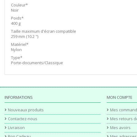
Couleur*
Noir
Poids*
400 g
Taille maximum d'écran compatible
259 mm (10.2 ")
Matériel*
Nylon
Type*
Porte-documents/Classique
INFORMATIONS
MON COMPTE
Nouveaux produits
Mes command
Contactez-nous
Mes retours d
Livraison
Mes avoirs
Bon Cadeau
Mes adresses