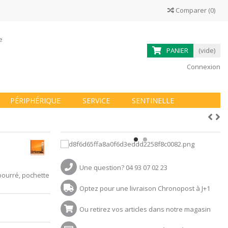
Comparer
(
0
)
ne
PANIER
(vide)
Connexion
PÉRIPHÉRIQUE
SERVICE
SENTINELLE
Une question? 04 93 07 02 23
bourré, pochette
Optez pour une livraison Chronopost à J+1
Ou retirez vos articles dans notre magasin