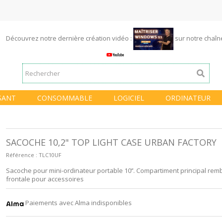
Découvrez notre dernière création vidéo :
sur notre chaî
SANT
CONSOMMABLE
LOGICIEL
ORDINATEUR
SACOCHE 10,2" TOP LIGHT CASE URBAN FACTORY
Référence :
TLC10UF
Sacoche pour mini-ordinateur portable 10’’. Compartiment principal rem
frontale pour accessoires
Paiements avec Alma indisponibles