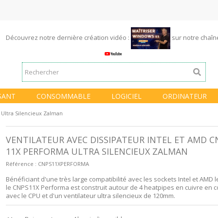
Découvrez notre dernière création vidéo :
sur notre chaî
SANT
CONSOMMABLE
LOGICIEL
ORDINATEUR
 Ultra Silencieux Zalman
VENTILATEUR AVEC DISSIPATEUR INTEL ET AMD C
11X PERFORMA ULTRA SILENCIEUX ZALMAN
Référence :
CNPS11XPERFORMA
Bénéficiant d'une très large compatibilité avec les sockets Intel et AMD l
le CNPS11X Performa est construit autour de 4 heatpipes en cuivre en co
avec le CPU et d'un ventilateur ultra silencieux de 120mm.