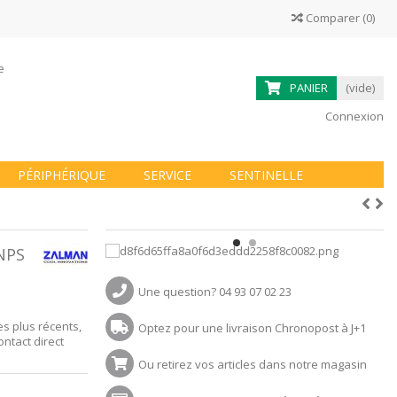
Comparer
(
0
)
ne
PANIER
(vide)
Connexion
PÉRIPHÉRIQUE
SERVICE
SENTINELLE
NPS
Une question? 04 93 07 02 23
es plus récents,
Optez pour une livraison Chronopost à J+1
ntact direct
Ou retirez vos articles dans notre magasin