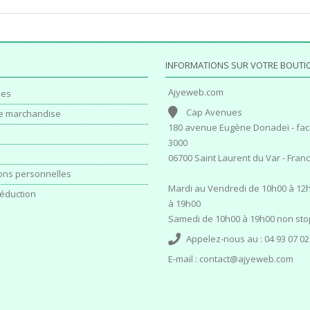
INFORMATIONS SUR VOTRE BOUTI
Ajyeweb.com
es
Cap Avenues
e marchandise
180 avenue Eugène Donadeï - fac
3000
06700 Saint Laurent du Var - Fran
ons personnelles
Mardi au Vendredi de 10h00 à 12h
éduction
à 19h00
Samedi de 10h00 à 19h00 non sto
Appelez-nous au :
04 93 07 02
E-mail :
contact@ajyeweb.com