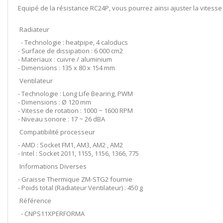
Equipé de la résistance RC24P, vous pourrez ainsi ajuster la vitesse d
Radiateur
- Technologie : heatpipe, 4 caloducs
- Surface de dissipation : 6 000 cm2
- Materiaux : cuivre / aluminium
- Dimensions : 135 x 80 x 154 mm
Ventilateur
- Technologie : Long Life Bearing, PWM
- Dimensions : Ø 120 mm
- Vitesse de rotation : 1000 ~ 1600 RPM
- Niveau sonore : 17 ~ 26 dBA
Compatibilité processeur
- AMD : Socket FM1, AM3, AM2 , AM2
- Intel : Socket 2011, 1155, 1156, 1366, 775
Informations Diverses
- Graisse Thermique ZM-STG2 fournie
- Poids total (Radiateur Ventilateur) : 450 g
Référence
- CNPS11XPERFORMA