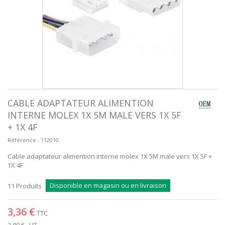
CABLE ADAPTATEUR ALIMENTION
INTERNE MOLEX 1X 5M MALE VERS 1X 5F
+ 1X 4F
Référence :
112010
Cable adaptateur alimention interne molex 1X 5M male vers 1X 5F +
1X 4F
Disponible en magasin ou en livraison
11
Produits
3,36 €
TTC
2,80 €
HT