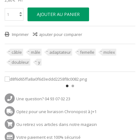
AJOUTER AU PANIER
Imprimer
ajouter pour comparer
câble
mâle
adaptateur
femelle
molex
doubleur
y
Une question? 04 93 07 02 23
Optez pour une livraison Chronopost à J+1
Ou retirez vos articles dans notre magasin
Votre paiement est 100% sécurisé