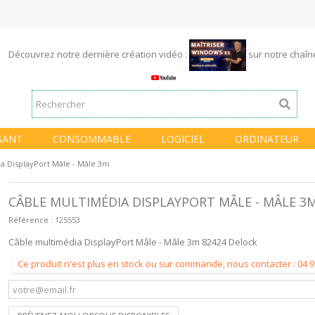
Découvrez notre dernière création vidéo :
sur notre chaî
SANT
CONSOMMABLE
LOGICIEL
ORDINATEUR
a DisplayPort Mâle - Mâle 3m
CÂBLE MULTIMÉDIA DISPLAYPORT MÂLE - MÂLE 3
Référence :
125553
Câble multimédia DisplayPort Mâle - Mâle 3m 82424 Delock
Ce produit n'est plus en stock ou sur commande, nous contacter : 04 9