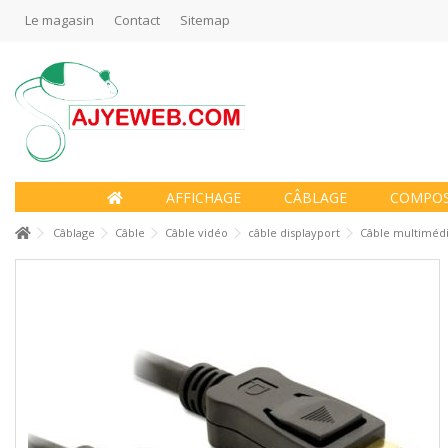
Le magasin
Contact
Sitemap
AFFICHAGE
CÂBLAGE
COMPO
Câblage
Câble
Câble vidéo
câble displayport
Câble multimédi