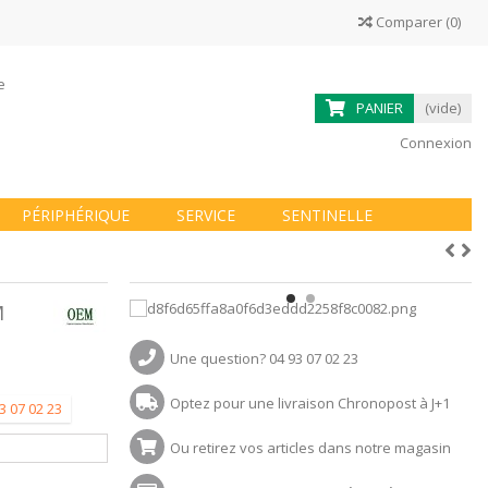
Comparer
(
0
)
ne
PANIER
(vide)
Connexion
PÉRIPHÉRIQUE
SERVICE
SENTINELLE
M
Une question? 04 93 07 02 23
Optez pour une livraison Chronopost à J+1
3 07 02 23
Ou retirez vos articles dans notre magasin