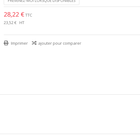
PRÉVENEZ-MOI LORSQUE DISPONIBLES
28,22 €
TTC
23,52 €
HT
Imprimer
ajouter pour comparer