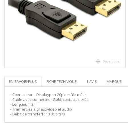
Développer
EN SAVOIR PLUS
FICHE TECHNIQUE
1 AVIS
MARQUE
- Connecteurs: Displayport 20pin mâle-mâle
- Cable avec connecteur Gold, contacts dorés
- Longueur : 3m
- Tranfert les signauxvideo et audio
- Débit de transfert : 10,8Gbits/s