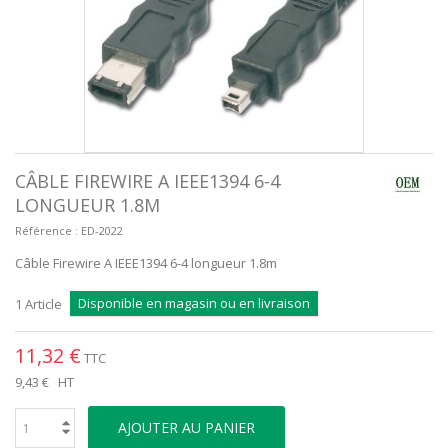
CÂBLE FIREWIRE A IEEE1394 6-4
LONGUEUR 1.8M
Référence :
ED-2022
Câble Firewire A IEEE1394 6-4 longueur 1.8m
Disponible en magasin ou en livraison
1
Article
11,32 €
TTC
9,43 €
HT
AJOUTER AU PANIER