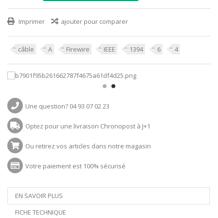
Imprimer
ajouter pour comparer
câble
A
Firewire
IEEE
1394
6
4
Une question? 04 93 07 02 23
Optez pour une livraison Chronopost à J+1
Ou retirez vos articles dans notre magasin
Votre paiement est 100% sécurisé
EN SAVOIR PLUS
FICHE TECHNIQUE