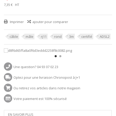
7,35 €
HT
Imprimer
ajouter pour comparer
câble
mâle
rj11
rond
3m
certifié
ADSL2
Une question? 04 93 07 02 23
Optez pour une livraison Chronopost à J+1
Ou retirez vos articles dans notre magasin
Votre paiement est 100% sécurisé
EN SAVOIR PLUS