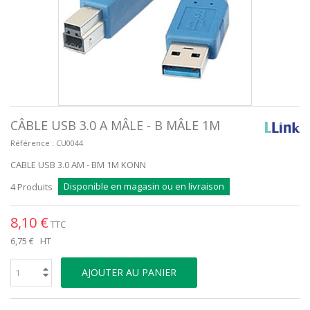
CÂBLE USB 3.0 A MÂLE - B MÂLE 1M
Référence :
CU0044
CABLE USB 3.0 AM - BM 1M KONN
Disponible en magasin ou en livraison
4
Produits
8,10 €
TTC
6,75 €
HT
AJOUTER AU PANIER