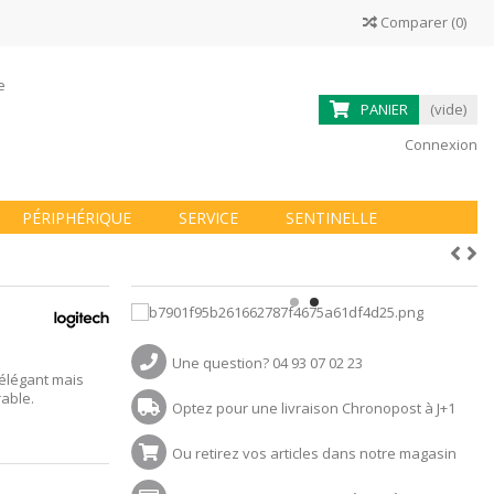
Comparer
(
0
)
ne
PANIER
(vide)
Connexion
PÉRIPHÉRIQUE
SERVICE
SENTINELLE
Une question? 04 93 07 02 23
élégant mais
rable.
Optez pour une livraison Chronopost à J+1
Ou retirez vos articles dans notre magasin