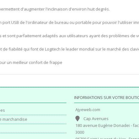
ermettent d'augmenter l'inclinaison d'environ huit degrés.
ur un port USB de l'ordinateur de bureau ou portable pour pouvoir l'utiliser 
ches et sont parfaitement adaptés aux utilisateurs ayant des problèmes de 
de fiabilité qui font de Logitech le leader mondial sur le marché des clavi
our un meilleur confort de frappe
INFORMATIONS SUR VOTRE BOUTI
Ajyeweb.com
es
Cap Avenues
e marchandise
180 avenue Eugène Donadeï - fac
3000