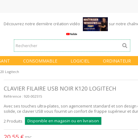
Découvrez notre dernière création vidéo :
sur notre chaî
SANT
CONSOMMABLE
LOGICIEL
ORDINATEUR
K120 Logitech
CLAVIER FILAIRE USB NOIR K120 LOGITECH
Référence :
920-002515
Avec ses touches ultra-plates, son agencement standard et son design 
solide, ce clavier USB vous fournit un confort de frappe supérieur et du
Disponible en magasin ou en livraison
2
Produits
20,55 €
TTC