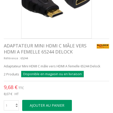
ADAPTATEUR MINI HDMI C MÂLE VERS
HDMI A FEMELLE 65244 DELOCK
Référence :
65244
Adaptateur Mini HDMI C mâle vers HDMI A femelle 65244 Delock
Disponible en magasin ou en livraison
2
Produits
9,68 €
TTC
8,07 €
HT
AJOUTER AU PANIER