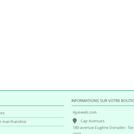
INFORMATIONS SUR VOTRE BOUTI
Ajyeweb.com
es
Cap Avenues
e marchandise
180 avenue Eugène Donadeï - fac