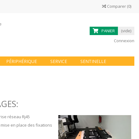
Comparer
(
0
)
ne
PANIER
(vide)
Connexion
PÉRIPHÉRIQUE
SERVICE
SENTINELLE
AGES:
prise réseau Rj45
 mise en place des fixations