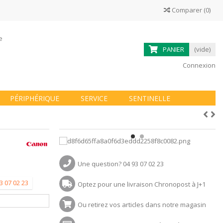
Comparer
(
0
)
ne
PANIER
(vide)
Connexion
PÉRIPHÉRIQUE
SERVICE
SENTINELLE
Une question? 04 93 07 02 23
3 07 02 23
Optez pour une livraison Chronopost à J+1
Ou retirez vos articles dans notre magasin