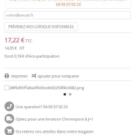
04 93 07 02 23
PRÉVENEZ-MOI LORSQUE DISPONIBLES
17,22 €
TTC
14,35 €
HT
Dont
0,18 €
d'éco-participation
Imprimer
ajouter pour comparer
Une question? 04 93 07 02 23
Optez pour une livraison Chronopost à J+1
Ou retirez vos articles dans notre magasin