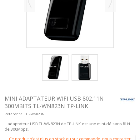
MINI ADAPTATEUR WIFI USB 802.11N
300MBITS TL-WN823N TP-LINK
Référence :
TL-WN823N
L'adaptateur USB TL-WN823N de TP-LINK est une mini-clé sans fil N
de 300Mbps.
Ce produit n'est plus en stock ou sur commande, nous contacter :