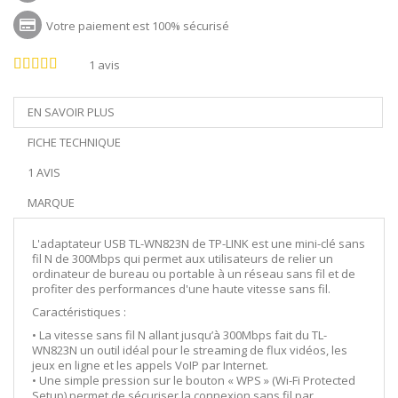
Votre paiement est 100% sécurisé
1
avis
EN SAVOIR PLUS
FICHE TECHNIQUE
1 AVIS
MARQUE
L'adaptateur USB TL-WN823N de TP-LINK est une mini-clé sans
fil N de 300Mbps qui permet aux utilisateurs de relier un
ordinateur de bureau ou portable à un réseau sans fil et de
profiter des performances d'une haute vitesse sans fil.
Caractéristiques :
• La vitesse sans fil N allant jusqu’à 300Mbps fait du TL-
WN823N un outil idéal pour le streaming de flux vidéos, les
jeux en ligne et les appels VoIP par Internet.
• Une simple pression sur le bouton « WPS » (Wi-Fi Protected
Setup) permet de sécuriser la connexion sans fil par