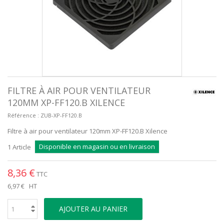
FILTRE À AIR POUR VENTILATEUR
120MM XP-FF120.B XILENCE
Référence :
ZUB-XP-FF120.B
Filtre à air pour ventilateur 120mm XP-FF120.B Xilence
Disponible en magasin ou en livraison
1
Article
8,36 €
TTC
6,97 €
HT
AJOUTER AU PANIER