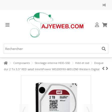
Composants
Stockage interne HDD-SSD
Hdd et ssd
Disque
dur 2 To 3,5" RED sata3 IntelliPower WD20EFRX-68EUZN0 Western Digital