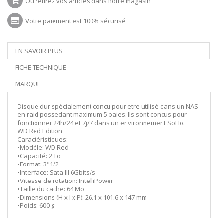
Ou retirez vos articles dans notre magasin
Votre paiement est 100% sécurisé
EN SAVOIR PLUS
FICHE TECHNIQUE
MARQUE
Disque dur spécialement concu pour etre utilisé dans un NAS
en raid possedant maximum 5 baies. Ils sont conçus pour
fonctionner 24h/24 et 7j/7 dans un environnement SoHo.
WD Red Edition
Caractéristiques:
•Modèle: WD Red
•Capacité: 2 To
•Format: 3"1/2
•Interface: Sata III 6Gbits/s
•Vitesse de rotation: IntelliPower
•Taille du cache: 64 Mo
•Dimensions (H x l x P): 26.1 x 101.6 x 147 mm
•Poids: 600 g