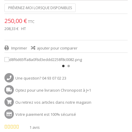
PRÉVENEZ-MOI LORSQUE DISPONIBLES
250,00 €
TTC
208,33 €
HT
Imprimer
ajouter pour comparer
Une question? 04 93 07 02 23
Optez pour une livraison Chronopost à J+1
Ou retirez vos articles dans notre magasin
Votre paiement est 100% sécurisé
1
avis