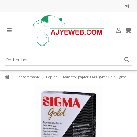
Consommable
Papier
Ramette papier A4 80 g/m² Gold Sigma