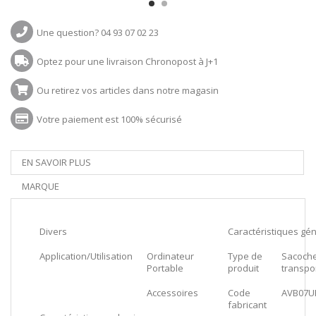
Une question? 04 93 07 02 23
Optez pour une livraison Chronopost à J+1
Ou retirez vos articles dans notre magasin
Votre paiement est 100% sécurisé
EN SAVOIR PLUS
MARQUE
Divers
Caractéristiques gé
Application/Utilisation
Ordinateur
Type de
Sacoch
Portable
produit
transpo
Accessoires
Code
AVB07U
fabricant