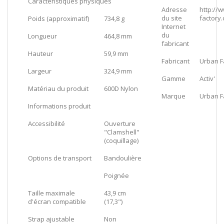
Caractéristiques physiques
Adresse
http://
du site
factory
Poids (approximatif)
734,8 g
Internet
du
Longueur
464,8 mm
fabricant
Hauteur
59,9 mm
Fabricant
Urban F
Largeur
324,9 mm
Gamme
Activ'
Matériau du produit
600D Nylon
Marque
Urban F
Informations produit
Accessibilité
Ouverture
"Clamshell"
(coquillage)
Options de transport
Bandoulière
Poignée
Taille maximale
43,9 cm
d'écran compatible
(17,3")
Strap ajustable
Non