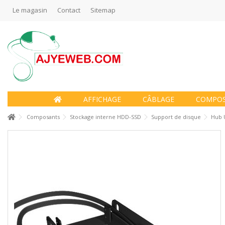
Le magasin
Contact
Sitemap
AFFICHAGE
CÂBLAGE
COMPO
Composants
Stockage interne HDD-SSD
Support de disque
Hub U