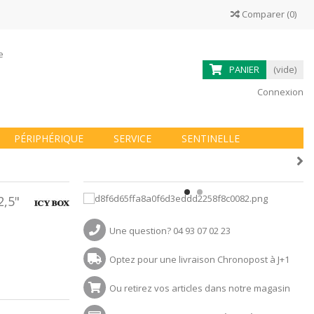
Comparer
(
0
)
ne
PANIER
(vide)
Connexion
PÉRIPHÉRIQUE
SERVICE
SENTINELLE
,5"
Une question? 04 93 07 02 23
Optez pour une livraison Chronopost à J+1
Ou retirez vos articles dans notre magasin