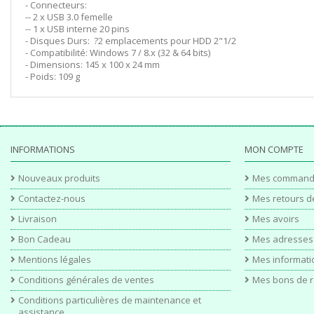
- Connecteurs:
-- 2 x USB 3.0 femelle
-- 1 x USB interne 20 pins
- Disques Durs: ?2 emplacements pour HDD 2"1/2
- Compatibilité: Windows 7 / 8.x (32 & 64 bits)
- Dimensions: 145 x 100 x 24 mm
- Poids: 109 g
INFORMATIONS
MON COMPTE
Nouveaux produits
Mes command
Contactez-nous
Mes retours d
Livraison
Mes avoirs
Bon Cadeau
Mes adresses
Mentions légales
Mes informati
Conditions générales de ventes
Mes bons de r
Conditions particulières de maintenance et
assistance