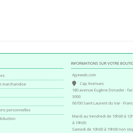
INFORMATIONS SUR VOTRE BOUTI
Ajyeweb.com
es
Cap Avenues
e marchandise
180 avenue Eugène Donadeï - fac
3000
06700 Saint Laurent du Var - Fran
ons personnelles
Mardi au Vendredi de 10h00 à 12h
éduction
à 19h00
Samedi de 10h00 à 19h00 non sto