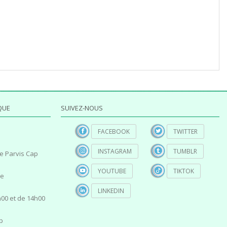
QUE
SUIVEZ-NOUS
FACEBOOK
TWITTER
INSTAGRAM
TUMBLR
e Parvis Cap
YOUTUBE
TIKTOK
ce
LINKEDIN
00 et de 14h00
p