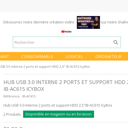
Découvrez notre dernière création vidéo :
sur notre chaî
SANT
CONSOMMABLE
LOGICIEL
ORDINATEUR
SB 3.0 interne 2 ports et support HDD 2,5" IB-AC615 IcyBox
HUB USB 3.0 INTERNE 2 PORTS ET SUPPORT HDD 2
IB-AC615 ICYBOX
Référence :
IB-AC615
Hub USB 3.0 interne 2 ports et support HDD 2,5"IB-AC615 IcyBox
Disponible en magasin ou en livraison
2
Produits