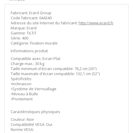
Fabricant: Erard Group
Code fabricant: 044240
Adresse du site Internet du fabricant:
http://www.erard.fr
Marque: Erard
Gamme: TiLTiT
Série: 400
Catégorie: Fixation murale
Informations produit
Compatible avec: Ecran Plat
Charge max.: 30 kg
Taille minimum d'écran compatible: 76,2 cm (30")
Taille maximale d'écran compatible: 132,1 cm (52")
Spécificités:
•Inclinaison
•Système de Verrouillage
•Niveau à Bulle
•Pivotement
Caractéristiques physiques
Couleur: Noir
Compatibilité VESA: Oui
Norme VESA: