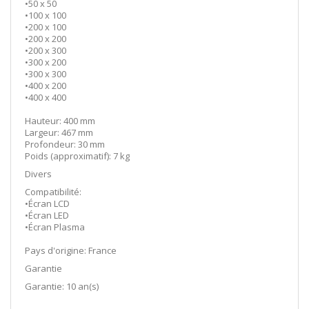
•50 x 50
•100 x 100
•200 x 100
•200 x 200
•200 x 300
•300 x 200
•300 x 300
•400 x 200
•400 x 400
Hauteur: 400 mm
Largeur: 467 mm
Profondeur: 30 mm
Poids (approximatif): 7 kg
Divers
Compatibilité:
•Écran LCD
•Écran LED
•Écran Plasma
Pays d'origine: France
Garantie
Garantie: 10 an(s)