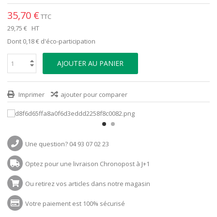
35,70 €
TTC
29,75 €
HT
Dont
0,18 €
d'éco-participation
AJOUTER AU PANIER
Imprimer
ajouter pour comparer
Une question? 04 93 07 02 23
Optez pour une livraison Chronopost à J+1
Ou retirez vos articles dans notre magasin
Votre paiement est 100% sécurisé