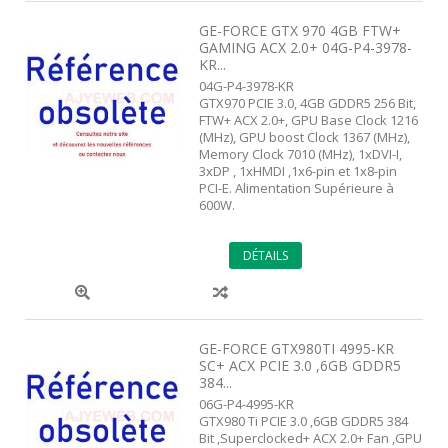
GE-FORCE GTX 970 4GB FTW+
GAMING ACX 2.0+ 04G-P4-3978-
KR...
04G-P4-3978-KR
GTX970 PCIE 3.0, 4GB GDDR5 256 Bit,
FTW+ ACX 2.0+, GPU Base Clock 1216
(MHz), GPU boost Clock 1367 (MHz),
Memory Clock 7010 (MHz), 1xDVI-I,
3xDP , 1xHMDI ,1x6-pin et 1x8-pin
PCI-E. Alimentation Supérieure à
600W.
DÉTAILS
GE-FORCE GTX980TI 4995-KR
SC+ ACX PCIE 3.0 ,6GB GDDR5
384...
06G-P4-4995-KR
GTX980 Ti PCIE 3.0 ,6GB GDDR5 384
Bit ,Superclocked+ ACX 2.0+ Fan ,GPU