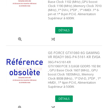
Base Clock 1102 (MHz) ,GPU boost
Clock 1190 (MHz) ,Memory Clock 7010
(MHz) ,1* DVI-I, 3*DP , 1* HMDI .1* 6-
pin et 1* 8-pin PCI-E. Alimentation
Supérieur à 600W.
DÉTAILS
GE-FORCE GTX1060 6G GAMING
VR READY 06G-P4-5161-KR EVGA
06G-P4-5161-KR
GTX1060 PCIE 3.0,6GB GDDR5 192 Bit
, GPU Base Clock 1607 (MHz) , GPU
boost Clock 1835MHz) , Memory
Clock 8008 (MHz) , 1* DVI-D, 3*DP , 1*
HMDI , 1* 6pin PCI-E, Alimentation
Supérieur à 500W.
DÉTAILS