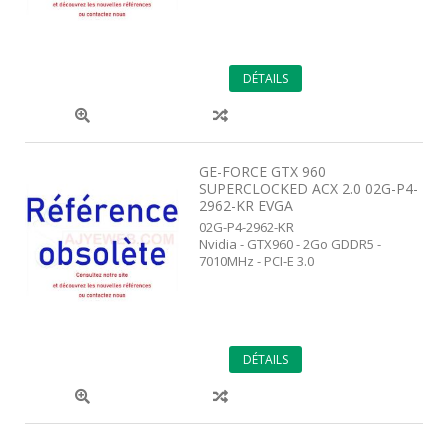
DÉTAILS
GE-FORCE GTX 960
SUPERCLOCKED ACX 2.0 02G-P4-
2962-KR EVGA
02G-P4-2962-KR
Nvidia - GTX960 - 2Go GDDR5 -
7010MHz - PCI-E 3.0
DÉTAILS