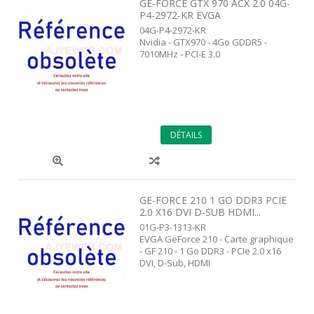
GE-FORCE GTX 970 ACX 2.0 04G-
P4-2972-KR EVGA
04G-P4-2972-KR
Nvidia - GTX970 - 4Go GDDR5 -
7010MHz - PCI-E 3.0
DÉTAILS
GE-FORCE 210 1 GO DDR3 PCIE
2.0 X16 DVI D-SUB HDMI...
01G-P3-1313-KR
EVGA GeForce 210 - Carte graphique
- GF 210 - 1 Go DDR3 - PCIe 2.0 x16
DVI, D-Sub, HDMI