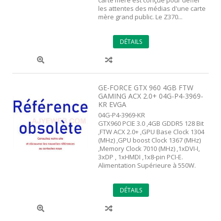
carte mère est conçue pour défier
les attentes des médias d'une carte
mère grand public. Le Z370...
DÉTAILS
GE-FORCE GTX 960 4GB FTW
GAMING ACX 2.0+ 04G-P4-3969-
KR EVGA
04G-P4-3969-KR
GTX960 PCIE 3.0 ,4GB GDDR5 128 Bit
,FTW ACX 2.0+ ,GPU Base Clock 1304
(MHz) ,GPU boost Clock 1367 (MHz)
,Memory Clock 7010 (MHz) ,1xDVI-I,
3xDP , 1xHMDI ,1x8-pin PCI-E.
Alimentation Supérieure à 550W.
DÉTAILS