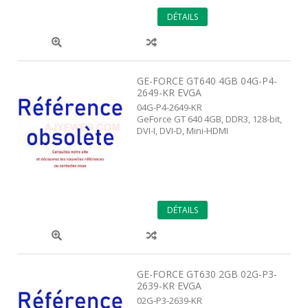
DÉTAILS
GE-FORCE GT640 4GB 04G-P4-
2649-KR EVGA
04G-P4-2649-KR
GeForce GT 640 4GB, DDR3, 128-bit,
DVI-I, DVI-D, Mini-HDMI
DÉTAILS
GE-FORCE GT630 2GB 02G-P3-
2639-KR EVGA
02G-P3-2639-KR