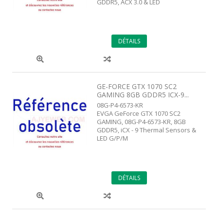
GDDR5, ACX 3.0 & LED
DÉTAILS
GE-FORCE GTX 1070 SC2
GAMING 8GB GDDR5 ICX-9...
08G-P4-6573-KR
EVGA GeForce GTX 1070 SC2
GAMING, 08G-P4-6573-KR, 8GB
GDDR5, iCX - 9 Thermal Sensors &
LED G/P/M
DÉTAILS