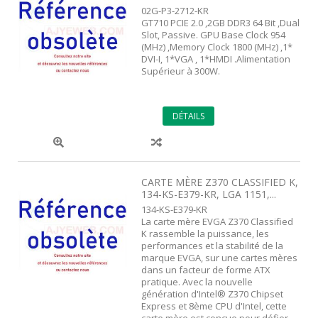
02G-P3-2712-KR
GT710 PCIE 2.0 ,2GB DDR3 64 Bit ,Dual
Slot, Passive. GPU Base Clock 954
(MHz) ,Memory Clock 1800 (MHz) ,1*
DVI-I, 1*VGA , 1*HMDI .Alimentation
Supérieur à 300W.
DÉTAILS
CARTE MÈRE Z370 CLASSIFIED K,
134-KS-E379-KR, LGA 1151,...
134-KS-E379-KR
La carte mère EVGA Z370 Classified
K rassemble la puissance, les
performances et la stabilité de la
marque EVGA, sur une cartes mères
dans un facteur de forme ATX
pratique. Avec la nouvelle
génération d'Intel® Z370 Chipset
Express et 8ème CPU d'Intel, cette