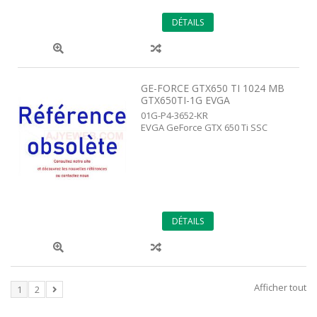
DÉTAILS
GE-FORCE GTX650 TI 1024 MB
GTX650TI-1G EVGA
01G-P4-3652-KR
EVGA GeForce GTX 650 Ti SSC
DÉTAILS
Afficher tout
1
2