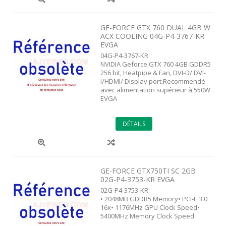
GE-FORCE GTX 760 DUAL 4GB W
ACX COOLING 04G-P4-3767-KR
EVGA
04G-P4-3767-KR
NVIDIA Geforce GTX 760 4GB GDDR5
256 bit, Heatpipe & Fan, DVI-D/ DVI-
I/HDMI/ Display port.Recommendé
avec alimentation supérieur à 550W
EVGA
DÉTAILS
GE-FORCE GTX750TI SC 2GB
02G-P4-3753-KR EVGA
02G-P4-3753-KR
• 2048MB GDDR5 Memory• PCI-E 3.0
16x• 1176MHz GPU Clock Speed•
5400MHz Memory Clock Speed