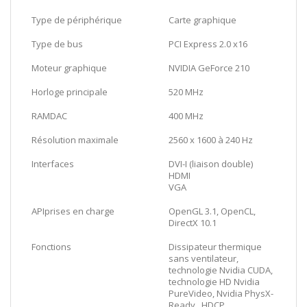
Type de périphérique
Carte graphique
Type de bus
PCI Express 2.0 x16
Moteur graphique
NVIDIA GeForce 210
Horloge principale
520 MHz
RAMDAC
400 MHz
Résolution maximale
2560 x 1600 à 240 Hz
Interfaces
DVI-I (liaison double)
HDMI
VGA
APIprises en charge
OpenGL 3.1, OpenCL,
DirectX 10.1
Fonctions
Dissipateur thermique
sans ventilateur,
technologie Nvidia CUDA,
technologie HD Nvidia
PureVideo, Nvidia PhysX-
Ready , HDCP