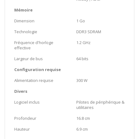
Mémoire
Dimension
1 Go
Technologie
DDR3 SDRAM
Fréquence d'horloge
1.2 GHz
effective
Largeur de bus
64 bits
Configuration requise
Alimentation requise
300 W
Divers
Logiciel inclus
Pilotes de périphérique &
utilitaires
Profondeur
16.8 cm
Hauteur
6.9 cm