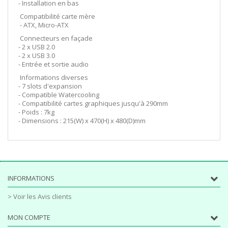
- Installation en bas
Compatibilité carte mère
- ATX, Micro-ATX
Connecteurs en façade
- 2 x USB 2.0
- 2 x USB 3.0
- Entrée et sortie audio
Informations diverses
- 7 slots d'expansion
- Compatible Watercooling
- Compatibilité cartes graphiques jusqu'à 290mm
- Poids : 7kg
- Dimensions : 215(W) x 470(H) x 480(D)mm
INFORMATIONS
> Voir les Avis clients
MON COMPTE