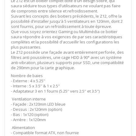
Le Z12 est un boitier complet doté d'un design sobre, qui
saura séduire tous types d'utilisateurs ne voulant pas faire
de compromis entre silence et refroidissement.
Suivant les concepts des boitiers précédents, le Z12, offre la
possibilité d'installer jusqu'à 5 ventilateurs en 120mm, dont 2
sont fournis, pour un refroidissement à toute épreuve.
Que vous soyez orientez Gaming ou Multimédia ce boitier
saura répondre à vos exigences de par ses caractéristiques
complètes et la possibilité d'accueillir les configurations les
plus puissantes.
Le Z12 possède une façade avant entièrement perforée, des
filtres anti poussières, une cage HDD à 90° avec un système
anti-vibration, plusieurs supports pour SSD, une compatibilité
de 290mm pour la carte graphique.
Nombre de baies
- Externe : 4 x 5.25''
- Interne : 5 x 3.5'' & 1 x 2.5''
- Adaptateur 3 en 1 fourni (5.25'' vers 2.5'' et 3.5'')
Ventilation interne
- Façade : 2x120mm LED bleue
- Dessus : 2x120mm (option)
- Bas : 1x120 (option)
- Arrière : 1x120mm
Alimentation
- Compatible format ATX, non fournie