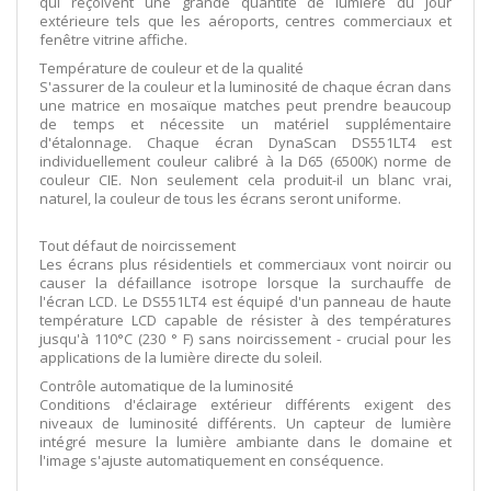
qui reçoivent une grande quantité de lumière du jour
extérieure tels que les aéroports, centres commerciaux et
fenêtre vitrine affiche.
Température de couleur et de la qualité
S'assurer de la couleur et la luminosité de chaque écran dans
une matrice en mosaïque matches peut prendre beaucoup
de temps et nécessite un matériel supplémentaire
d'étalonnage. Chaque écran DynaScan DS551LT4 est
individuellement couleur calibré à la D65 (6500K) norme de
couleur CIE. Non seulement cela produit-il un blanc vrai,
naturel, la couleur de tous les écrans seront uniforme.
Tout défaut de noircissement
Les écrans plus résidentiels et commerciaux vont noircir ou
causer la défaillance isotrope lorsque la surchauffe de
l'écran LCD. Le DS551LT4 est équipé d'un panneau de haute
température LCD capable de résister à des températures
jusqu'à 110°C (230 ° F) sans noircissement - crucial pour les
applications de la lumière directe du soleil.
Contrôle automatique de la luminosité
Conditions d'éclairage extérieur différents exigent des
niveaux de luminosité différents. Un capteur de lumière
intégré mesure la lumière ambiante dans le domaine et
l'image s'ajuste automatiquement en conséquence.