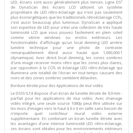
LED, écrans sont aussi généralement plus minces. Ligne DS²
de DynaScan des écrans LCD utilisent un système
propriétaire de LED rétro-éclairage qui n'est pas seulement
plus éconergétiques que les traditionnels rétroéclairage CCFL,
c'est aussi beaucoup plus lumineux. DynaScan a appliqué
son expertise de LED pour créer une collection de très haute
luminosité LCD que vous pouvez facilement en plein soleil
comme vitrine windows ou enclos extérieurs. Les
fonctionnalités d'affichage qu'un local dimming LED arrière
lumière technique pour une photo de contraste
remarquablement élevé aussi haute que 1,000,000:1
(dynamique). Avec direct local dimming, les zones sombres
d'une image recevoir moins rétro que les zones plus claires,
par opposition à la CCFL et éclairage LED rétro-éclairage qui
illuminera une totalité de l'écran en tout temps causant des
noirs et des zones sombres semblent délavées.
Bordure étroite pour des Applications de mur vidéo
Le DS551LT4 dispose d'un écran de lunette étroite de 9,9 mm -
parfait pour les applications de mur vidéo. Avec chainage
vidéo intégré, une seule source 1080p peut être utilisée sur
les murs d'images vers le haut à 6 x 6 en taille sans besoin de
n'importe quel contrôleur mural vidéo externe
supplémentaire. En combinant un écran lunette étroite avec
les avantages d'une intense luminosité LED rétro-éclairage,
ces écrans sont idéales pour les environnements intérieurs