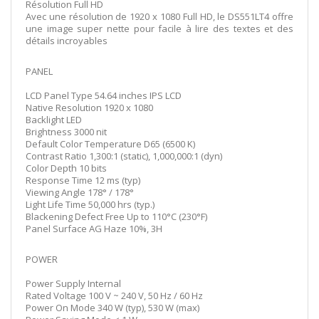
Résolution Full HD
Avec une résolution de 1920 x 1080 Full HD, le DS551LT4 offre
une image super nette pour facile à lire des textes et des
détails incroyables
PANEL
LCD Panel Type 54.64 inches IPS LCD
Native Resolution 1920 x 1080
Backlight LED
Brightness 3000 nit
Default Color Temperature D65 (6500 K)
Contrast Ratio 1,300:1 (static), 1,000,000:1 (dyn)
Color Depth 10 bits
Response Time 12 ms (typ)
Viewing Angle 178° / 178°
Light Life Time 50,000 hrs (typ.)
Blackening Defect Free Up to 110°C (230°F)
Panel Surface AG Haze 10%, 3H
POWER
Power Supply Internal
Rated Voltage 100 V ~ 240 V, 50 Hz / 60 Hz
Power On Mode 340 W (typ), 530 W (max)