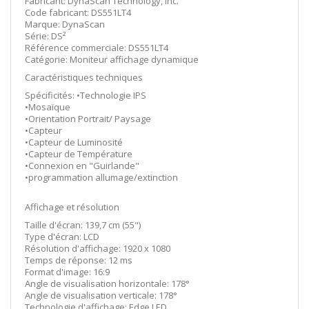
Fabricant: DynaScan Technology, Inc.
Code fabricant: DS551LT4
Marque: DynaScan
Série: DS²
Référence commerciale: DS551LT4
Catégorie: Moniteur affichage dynamique
Caractéristiques techniques
Spécificités: •Technologie IPS
•Mosaïque
•Orientation Portrait/ Paysage
•Capteur
•Capteur de Luminosité
•Capteur de Température
•Connexion en "Guirlande"
•programmation allumage/extinction
Affichage et résolution
Taille d'écran: 139,7 cm (55")
Type d'écran: LCD
Résolution d'affichage: 1920 x 1080
Temps de réponse: 12 ms
Format d'image: 16:9
Angle de visualisation horizontale: 178°
Angle de visualisation verticale: 178°
Technologie d'affichage: Edge LED