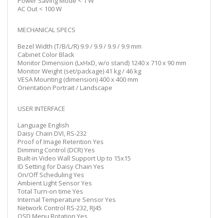
Power Saving Mode < 1 W
AC Out < 100 W
MECHANICAL SPECS
Bezel Width (T/B/L/R) 9.9 / 9.9 / 9.9 / 9.9 mm
Cabinet Color Black
Monitor Dimension (LxHxD, w/o stand) 1240 x 710 x 90 mm
Monitor Weight (set/package) 41 kg / 46 kg
VESA Mounting (dimension) 400 x 400 mm
Orientation Portrait / Landscape
USER INTERFACE
Language English
Daisy Chain DVI, RS-232
Proof of Image Retention Yes
Dimming Control (DCR) Yes
Built-in Video Wall Support Up to 15x15
ID Setting for Daisy Chain Yes
On/Off Scheduling Yes
Ambient Light Sensor Yes
Total Turn-on time Yes
Internal Temperature Sensor Yes
Network Control RS-232, RJ45
OSD Menu Rotation Yes