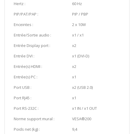
Hertz :
60 Hz
PIP/PAT/PAP :
PIP / PBP
Enceintes :
2 x 10W
Entrée/Sortie audio :
x1 / x1
Entrée Display port :
x2
Entrée DVI :
x1 (DVI-D)
Entrée(s) HDMI :
x2
Entrée(s) PC :
x1
Port USB :
x2 (USB 2.0)
Port RJ45 :
x1
Port RS-232C :
x1 IN / x1 OUT
Norme support mural :
VESA®200
Poids net (kg) :
9,4