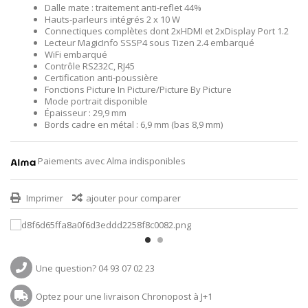
Dalle mate : traitement anti-reflet 44%
Hauts-parleurs intégrés 2 x 10 W
Connectiques complètes dont 2xHDMI et 2xDisplay Port 1.2
Lecteur MagicInfo SSSP4 sous Tizen 2.4 embarqué
WiFi embarqué
Contrôle RS232C, RJ45
Certification anti-poussière
Fonctions Picture In Picture/Picture By Picture
Mode portrait disponible
Épaisseur : 29,9 mm
Bords cadre en métal : 6,9 mm (bas 8,9 mm)
Paiements avec Alma indisponibles
Imprimer
ajouter pour comparer
Une question? 04 93 07 02 23
Optez pour une livraison Chronopost à J+1