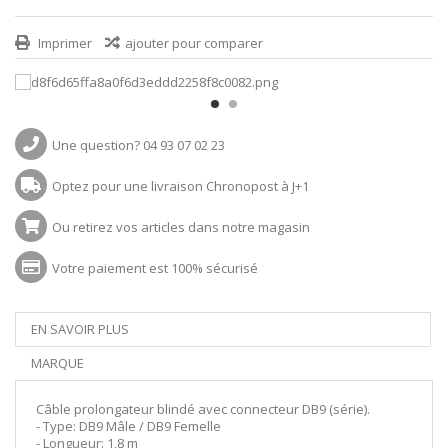
Imprimer
ajouter pour comparer
Une question? 04 93 07 02 23
Optez pour une livraison Chronopost à J+1
Ou retirez vos articles dans notre magasin
Votre paiement est 100% sécurisé
EN SAVOIR PLUS
MARQUE
Câble prolongateur blindé avec connecteur DB9 (série).
- Type: DB9 Mâle / DB9 Femelle
- Longueur: 1,8 m