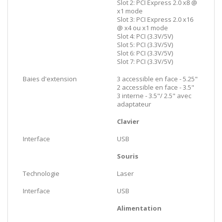
Slot 2: PCI Express 2.0 x8 @
x1 mode
Slot 3: PCI Express 2.0 x16
@ x4 ou x1 mode
Slot 4: PCI (3.3V/5V)
Slot 5: PCI (3.3V/5V)
Slot 6: PCI (3.3V/5V)
Slot 7: PCI (3.3V/5V)
Baies d'extension
3 accessible en face - 5.25"
2 accessible en face - 3.5"
3 interne - 3.5"/ 2.5" avec
adaptateur
Clavier
Interface
USB
Souris
Technologie
Laser
Interface
USB
Alimentation