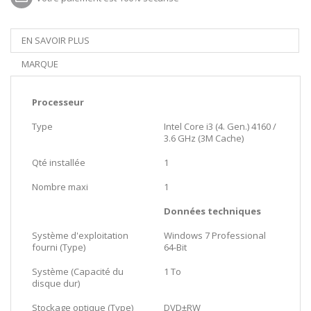
EN SAVOIR PLUS
MARQUE
Processeur
Type
Intel Core i3 (4. Gen.) 4160 /
3.6 GHz (3M Cache)
Qté installée
1
Nombre maxi
1
Données techniques
Système d'exploitation
Windows 7 Professional
fourni (Type)
64-Bit
Système (Capacité du
1 To
disque dur)
Stockage optique (Type)
DVD±RW