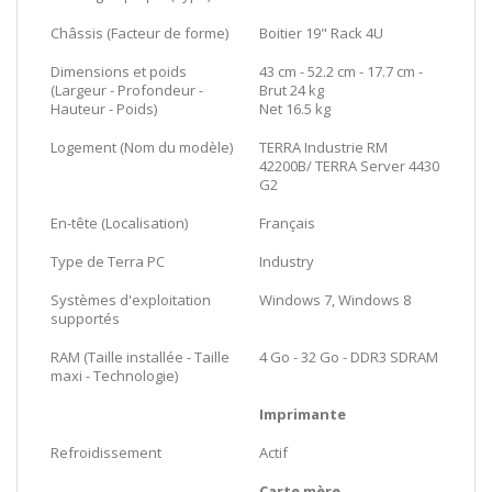
Châssis (Facteur de forme)
Boitier 19" Rack 4U
Dimensions et poids
43 cm - 52.2 cm - 17.7 cm -
(Largeur - Profondeur -
Brut 24 kg
Hauteur - Poids)
Net 16.5 kg
Logement (Nom du modèle)
TERRA Industrie RM
42200B/ TERRA Server 4430
G2
En-tête (Localisation)
Français
Type de Terra PC
Industry
Systèmes d'exploitation
Windows 7, Windows 8
supportés
RAM (Taille installée - Taille
4 Go - 32 Go - DDR3 SDRAM
maxi - Technologie)
Imprimante
Refroidissement
Actif
Carte mère