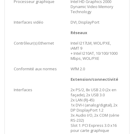
Processeur graphique
Intel HD Graphics 2000
Dynamic Video Memory
Technology
Interfaces vidéo
DVI, DisplayPort
Réseaux
Contrôleur(s) Ethernet
Intel I217LM, WOL/PXE,
iAMT 9
+ Intel I210AT, 10/100/1000
Mbps, WOL/PXE
Conformité aux normes
WfM 2.0
Extension/connectivité
Interfaces
2x PS/2, 8x USB 2.0 (2x en
façade), 2x USB 3.0
2x LAN (RJ-45)
1x DVI-I (analog/digital), 2x
DP DisplayPort 1.2
3x Audio I/O, 2x COM (série
RS-232)
Slot 1: PCI Express 3.0 x16
pour carte graphique