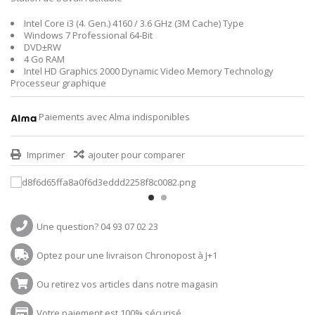
Intel Core i3 (4. Gen.) 4160 / 3.6 GHz (3M Cache) Type
Windows 7 Professional 64-Bit
DVD±RW
4 Go RAM
Intel HD Graphics 2000 Dynamic Video Memory Technology
Processeur graphique
Paiements avec Alma indisponibles
Imprimer
ajouter pour comparer
Une question? 04 93 07 02 23
Optez pour une livraison Chronopost à J+1
Ou retirez vos articles dans notre magasin
Votre paiement est 100% sécurisé