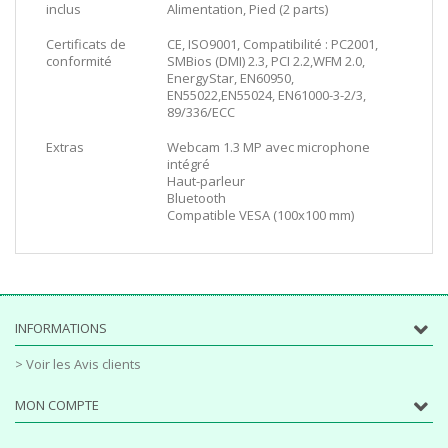
inclus
Alimentation, Pied (2 parts)
Certificats de
CE, ISO9001, Compatibilité : PC2001,
conformité
SMBios (DMI) 2.3, PCI 2.2,WFM 2.0,
EnergyStar, EN60950,
EN55022,EN55024, EN61000-3-2/3,
89/336/ECC
Extras
Webcam 1.3 MP avec microphone
intégré
Haut-parleur
Bluetooth
Compatible VESA (100x100 mm)
INFORMATIONS
> Voir les Avis clients
MON COMPTE