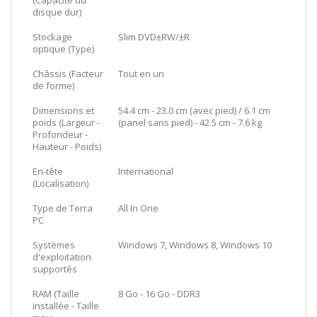
disque dur)
Stockage
Slim DVD±RW/±R
optique (Type)
Châssis (Facteur
Tout en un
de forme)
Dimensions et
54.4 cm - 23.0 cm (avec pied) / 6.1 cm
poids (Largeur -
(panel sans pied) - 42.5 cm - 7.6 kg
Profondeur -
Hauteur - Poids)
En-tête
International
(Localisation)
Type de Terra
All In One
PC
Systèmes
Windows 7, Windows 8, Windows 10
d'exploitation
supportés
RAM (Taille
8 Go - 16 Go - DDR3
installée - Taille