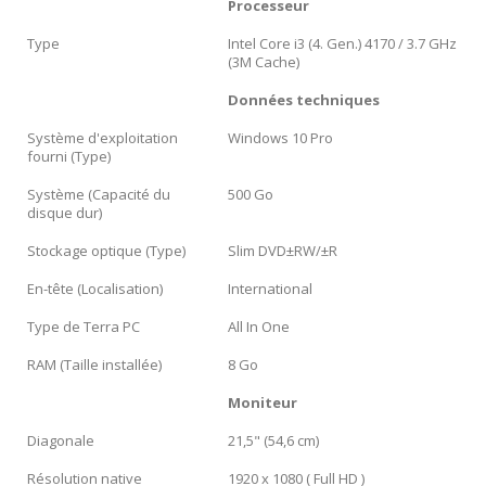
Processeur
Type
Intel Core i3 (4. Gen.) 4170 / 3.7 GHz
(3M Cache)
Données techniques
Système d'exploitation
Windows 10 Pro
fourni (Type)
Système (Capacité du
500 Go
disque dur)
Stockage optique (Type)
Slim DVD±RW/±R
En-tête (Localisation)
International
Type de Terra PC
All In One
RAM (Taille installée)
8 Go
Moniteur
Diagonale
21,5" (54,6 cm)
Résolution native
1920 x 1080 ( Full HD )