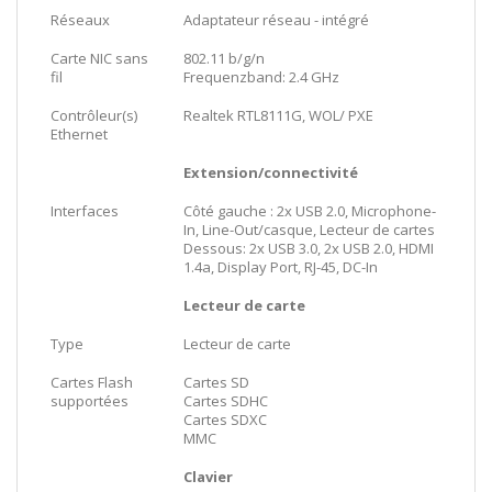
Réseaux
Adaptateur réseau - intégré
Carte NIC sans
802.11 b/g/n
fil
Frequenzband: 2.4 GHz
Contrôleur(s)
Realtek RTL8111G, WOL/ PXE
Ethernet
Extension/connectivité
Interfaces
Côté gauche : 2x USB 2.0, Microphone-
In, Line-Out/casque, Lecteur de cartes
Dessous: 2x USB 3.0, 2x USB 2.0, HDMI
1.4a, Display Port, RJ-45, DC-In
Lecteur de carte
Type
Lecteur de carte
Cartes Flash
Cartes SD
supportées
Cartes SDHC
Cartes SDXC
MMC
Clavier