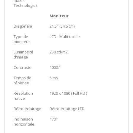
maxi -
Technologie)
Moniteur
Diagonale
21,5" (54,6 cm)
Type de
LCD - Multi-tactile
moniteur
Luminosité
250 cd/m2
d'image
Contraste
1000:1
Temps de
5 ms
réponse
Résolution
1920 x 1080 ( Full HD )
native
Rétro-éclairage
Rétro-éclairage LED
Inclinaison
170°
horizontale