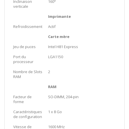
Inclinaison
160°
verticale
Imprimante
Refroidissement
Actif
Carte mère
Jeu de puces
Intel H81 Express
Port du
LGA1150
processeur
Nombre de Slots
2
RAM
RAM
Facteur de
SO-DIMM, 204-pin
forme
Caractéristiques
1 x 8 Go
de configuration
Vitesse de
1600 MHz