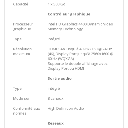
Capacité
1 x 500 Go
Contrôleur graphique
Processeur
Intel HD Graphics 4400 Dynamic Video
graphique
Memory Technology
Type
Intégré
Résolution
HDMI 1.4a jusqu'à 4096x2160 @ 24 Hz
maximum
(4K), Display Port jusqu'à 2560x1600 @
60 Hz (WQXGA)
Supporte le double affichage avec
Display Port ou HDMI
Sortie audio
Type
Intégré
Mode son
8 canaux
Conformité aux
High Definition Audio
normes
Réseaux