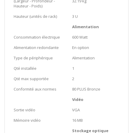
(Largeur - Profondeur -
32.19 kg
Hauteur - Poids)
Hauteur (unités de rack)
3 U
Alimentation
Consommation électrique
600 Watt
Alimentation redondante
En option
Type de périphérique
Alimentation
Qté installée
1
Qté max supportée
2
Conformité aux normes
80 PLUS Bronze
Vidéo
Sortie vidéo
VGA
Mémoire vidéo
16 MB
Stockage optique