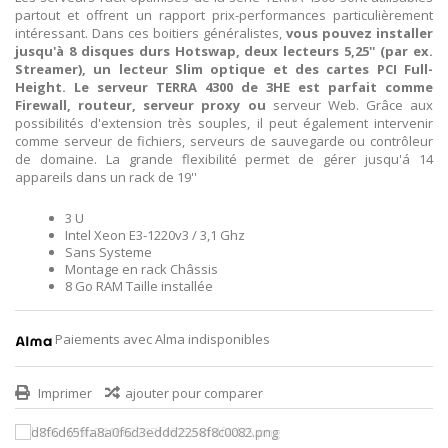
partout et offrent un rapport prix-performances particulièrement
intéressant. Dans ces boitiers généralistes,
vous pouvez installer
jusqu'à 8 disques durs
Hotswap, deux lecteurs 5,25'' (par ex.
Streamer),
un lecteur Slim optique et des cartes PCI
Full-
Height. Le serveur TERRA 4300 de 3HE est
parfait comme
Firewall, routeur, serveur proxy ou
serveur Web. Grâce aux
possibilités d'extension très souples, il peut également intervenir
comme serveur de fichiers, serveurs de sauvegarde ou contrôleur
de domaine. La grande flexibilité permet de gérer jusqu'á 14
appareils dans un rack de 19''
3 U
Intel Xeon E3-1220v3 / 3,1 Ghz
Sans Systeme
Montage en rack Châssis
8 Go RAM Taille installée
Paiements avec Alma indisponibles
Imprimer
ajouter pour comparer