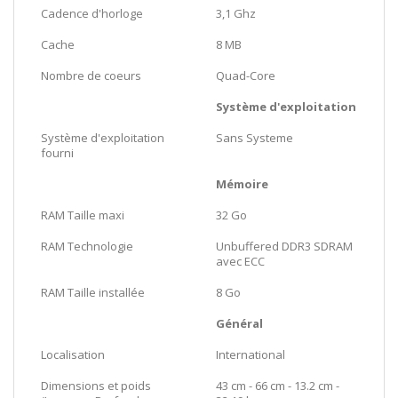
Cadence d'horloge
3,1 Ghz
Cache
8 MB
Nombre de coeurs
Quad-Core
Système d'exploitation
Système d'exploitation
Sans Systeme
fourni
Mémoire
RAM Taille maxi
32 Go
RAM Technologie
Unbuffered DDR3 SDRAM
avec ECC
RAM Taille installée
8 Go
Général
Localisation
International
Dimensions et poids
43 cm - 66 cm - 13.2 cm -