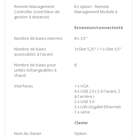
Remote Management
En option - Remote
Controller (contrôleur de
Management Module 4
gestion à distance)
Extension/connectivité
Nombre de baies internes
8 x 3,5"
Nombre de baies
1xSlim 5,25" / 1 x Slim 3,5"
accessibles à l'avant
Nombre de baies pour
8
unités échangeables à
chaud
Interfaces
1 x VGA
4 x USB 2.0 ( 2 à l'avant, 2
à l'arrière )
2 x USB 3.0
2 x LAN (Gigabit Ethernet)
1 x série
Clavier
Nom du clavier
Option