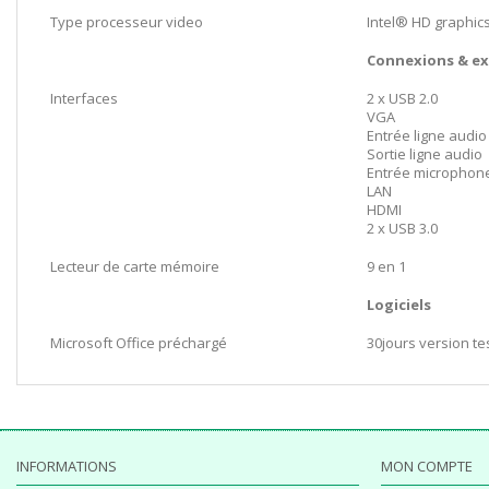
Type processeur video
Intel® HD graphic
Connexions & e
Interfaces
2 x USB 2.0
VGA
Entrée ligne audio
Sortie ligne audio
Entrée microphon
LAN
HDMI
2 x USB 3.0
Lecteur de carte mémoire
9 en 1
Logiciels
Microsoft Office préchargé
30jours version te
INFORMATIONS
MON COMPTE