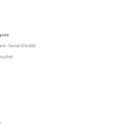
ques
ard - Serial ATA-600
ouche)
s