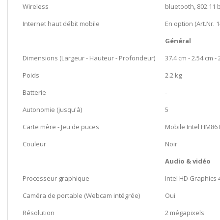
Wireless
bluetooth, 802.11 
Internet haut débit mobile
En option (Art.Nr. 
Général
Dimensions (Largeur - Hauteur - Profondeur)
37.4 cm - 2.54 cm -
Poids
2.2 kg
Batterie
-
Autonomie (jusqu'à)
5
Carte mère - Jeu de puces
Mobile Intel HM86
Couleur
Noir
Audio & vidéo
Processeur graphique
Intel HD Graphics 
Caméra de portable (Webcam intégrée)
Oui
Résolution
2 mégapixels