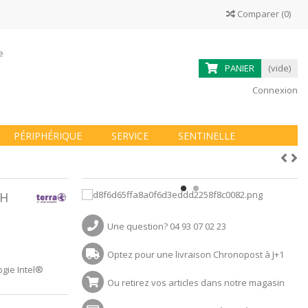
Comparer
(
0
)
ne
PANIER
(vide)
Connexion
PÉRIPHÉRIQUE
SERVICE
SENTINELLE
9H
Une question? 04 93 07 02 23
Optez pour une livraison Chronopost à J+1
ogie Intel®
Ou retirez vos articles dans notre magasin