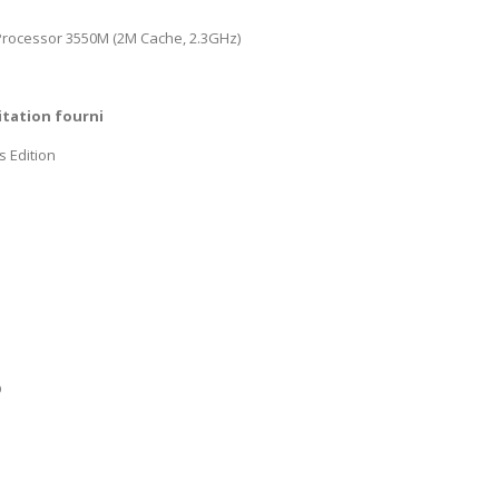
rocessor 3550M (2M Cache, 2.3GHz)
itation fourni
s Edition
D