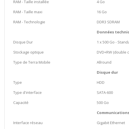
RAM - Taille installée
4 Go
RAM - Taille maxi
16 Go
RAM - Technologie
DDR3 SDRAM
Données techni
Disque Dur
1 x 500 Go - Stand
Stockage optique
DVD+RW (double c
Type de Terra Mobile
Allround
Disque dur
Type
HDD
Type d'interface
SATA-600
Capacité
500 Go
Communication
Interface réseau
Gigabit Ethernet