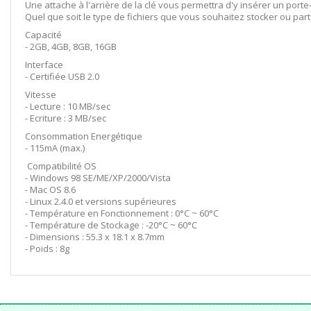
Une attache à l'arrière de la clé vous permettra d'y insérer un porte
Quel que soit le type de fichiers que vous souhaitez stocker ou par
Capacité
- 2GB, 4GB, 8GB, 16GB
Interface
- Certifiée USB 2.0
Vitesse
- Lecture : 10 MB/sec
- Ecriture : 3 MB/sec
Consommation Energétique
- 115mA (max.)
Compatibilité OS
- Windows 98 SE/ME/XP/2000/Vista
- Mac OS 8.6
- Linux 2.4.0 et versions supérieures
- Température en Fonctionnement : 0°C ~ 60°C
- Température de Stockage : -20°C ~ 60°C
- Dimensions : 55.3 x 18.1 x 8.7mm
- Poids : 8g