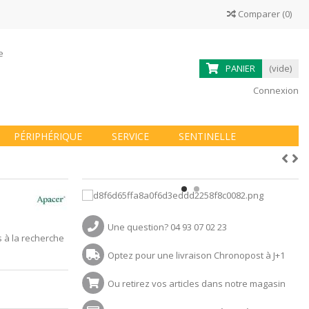
Comparer
(
0
)
ne
PANIER
(vide)
Connexion
PÉRIPHÉRIQUE
SERVICE
SENTINELLE
Une question? 04 93 07 02 23
s à la recherche
Optez pour une livraison Chronopost à J+1
Ou retirez vos articles dans notre magasin