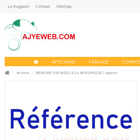
Le magasin
Contact
Sitemap
AFFICHAGE
CÂBLAGE
COMPO
Archive
MEMOIRE USB AH322 4 Go AP4GAH322B-1 Apacer