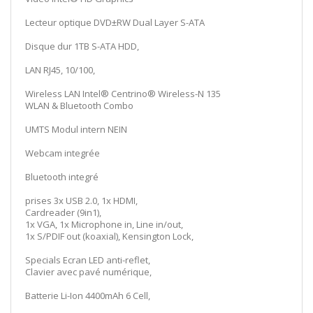
Lecteur optique DVD±RW Dual Layer S-ATA
Disque dur 1TB S-ATA HDD,
LAN RJ45, 10/100,
Wireless LAN Intel® Centrino® Wireless-N 135
WLAN & Bluetooth Combo
UMTS Modul intern NEIN
Webcam integrée
Bluetooth integré
prises 3x USB 2.0, 1x HDMI,
Cardreader (9in1),
1x VGA, 1x Microphone in, Line in/out,
1x S/PDIF out (koaxial), Kensington Lock,
Specials Ecran LED anti-reflet,
Clavier avec pavé numérique,
Batterie Li-Ion 4400mAh 6 Cell,