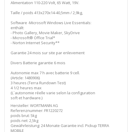
Alimentation 110-220 Volt, 65 Watt, 19V.
Taille / poids 413x270x14-40,5mm / 2,9kg,
Software -Microsoft Windows Live Essentials:
enthält:
- Photo Gallery, Movie Maker, SkyDrive
- Microsoft® Office Trial*
- Norton Internet Security**
Garantie 24 mois sur site par enlevement
Divers Batterie garantie 6 mois
Autonomie max 7 h avec batterie 9 cell.
(Article: 1480906)
3 heures (Terra Rundown Test)
4 1/2 heures max
(L´autonomie réelle varie selon la configuration
soft et hardware.)
Hersteller: WORTMANN AG
Referenznummer: FR1220272
poids brut: 5kg
poids net: 2,5kg
Gewährleistung: 24 Monate Garantie incl. Pickup TERRA
MOBILE