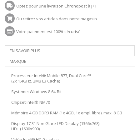
Optez pour une livraison Chronopost à J+1
Ou retirez vos articles dans notre magasin
Votre paiement est 100% sécurisé
EN SAVOIR PLUS
MARQUE
Processeur Intel® Mobile 877, Dual Core™
(2x 1.4GHz, 2MB L3 Cache)
Systeme: Windows 8 64-Bit
Chipset Intel® NM70
Mémoire 4 GB DDR3 RAM (1x 4GB, 1x empl. libre), max. 8 GB
Display 17,3" Non Glare LED Display (1366x768)
HD+ (1600x900)
Vidéo Intel® HD Graphics