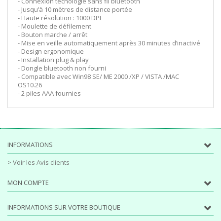
- Connexion techologie sans fil bluetooth
- Jusqu’à 10 mètres de distance portée
- Haute résolution : 1000 DPI
- Moulette de défilement
- Bouton marche / arrêt
- Mise en veille automatiquement après 30 minutes d’inactivé
- Design ergonomique
- Installation plug & play
- Dongle bluetooth non fourni
- Compatible avec Win98 SE/ ME 2000 /XP / VISTA /MAC
OS10.26
- 2 piles AAA fournies
INFORMATIONS
> Voir les Avis clients
MON COMPTE
INFORMATIONS SUR VOTRE BOUTIQUE