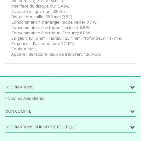
Western Digital Blue 500GB.
Interface du disque dur: SATA,
Capacité disque dur: 500 Go,
Disque dur, taille: 88.9 mm (3.5 ").
Consommation d'énergie (mode veille): 0.7 W,
Consommation électrique (Lecture): 6.8 W,
Consommation électrique (Ecriture): 6.8 W.
Largeur: 101.6 mm, Hauteur: 25.4 mm, Profondeur: 147 mm.
Exigences d'alimentation: DC 12V,
Couleur: Noir,
Appareil de lecture, taux de transfert: 126 Mo/s
INFORMATIONS
> Voir les Avis clients
MON COMPTE
INFORMATIONS SUR VOTRE BOUTIQUE