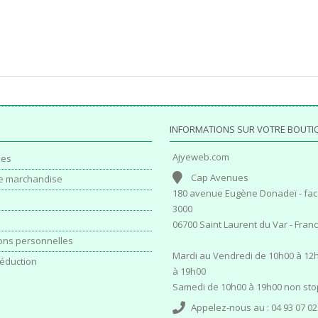
INFORMATIONS SUR VOTRE BOUTI
Ajyeweb.com
es
Cap Avenues
e marchandise
180 avenue Eugène Donadeï - fac
3000
06700 Saint Laurent du Var - Fran
ons personnelles
Mardi au Vendredi de 10h00 à 12h
éduction
à 19h00
Samedi de 10h00 à 19h00 non sto
Appelez-nous au :
04 93 07 02