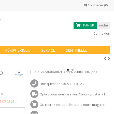
Comparer
(
0
)
ne
PANIER
(vide)
Connexion
PÉRIPHÉRIQUE
SERVICE
SENTINELLE
UO
Une question? 04 93 07 02 23
 bleu
Optez pour une livraison Chronopost à J+1
3 07 02 23
Ou retirez vos articles dans notre magasin