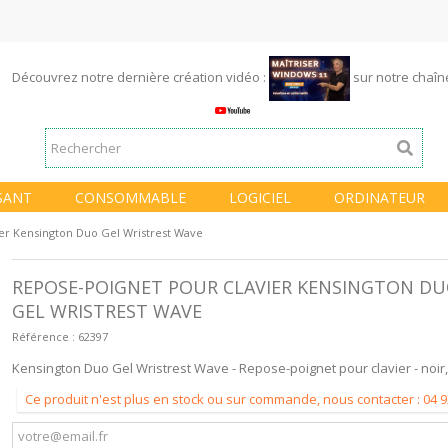
Découvrez notre dernière création vidéo :
sur notre chaî
SANT
CONSOMMABLE
LOGICIEL
ORDINATEUR
er Kensington Duo Gel Wristrest Wave
REPOSE-POIGNET POUR CLAVIER KENSINGTON D
GEL WRISTREST WAVE
Référence :
62397
Kensington Duo Gel Wristrest Wave - Repose-poignet pour clavier - noir,
Ce produit n'est plus en stock ou sur commande, nous contacter : 04 9