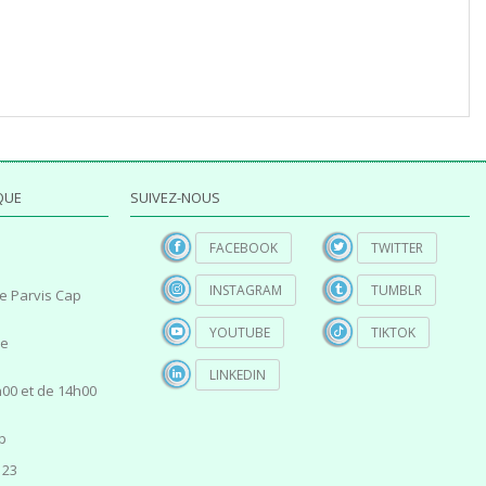
QUE
SUIVEZ-NOUS
FACEBOOK
TWITTER
INSTAGRAM
TUMBLR
e Parvis Cap
YOUTUBE
TIKTOK
ce
LINKEDIN
00 et de 14h00
p
 23