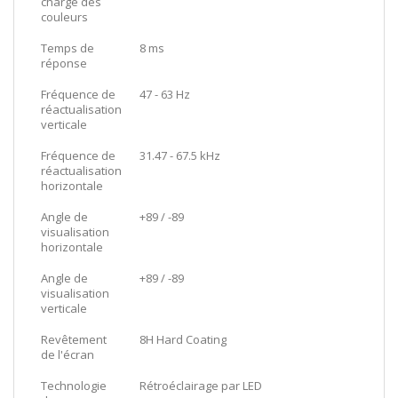
charge des
couleurs
Temps de
8 ms
réponse
Fréquence de
47 - 63 Hz
réactualisation
verticale
Fréquence de
31.47 - 67.5 kHz
réactualisation
horizontale
Angle de
+89 / -89
visualisation
horizontale
Angle de
+89 / -89
visualisation
verticale
Revêtement
8H Hard Coating
de l'écran
Technologie
Rétroéclairage par LED