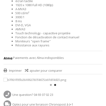
écran tactile
1920 x 1080 Full HD (1080p)
A-MVA3
500 cd/m²
3000:1
8 ms
DVI-D, VGA
AMVA3
Touch technology - capacitive projetée
Fonction de désactivation de contact manuel
Moniteurs "open frame"
Résistance aux rayures
Paiements avec Alma indisponibles
Imprimer
ajouter pour comparer
Une question? 04 93 07 02 23
Optez pour une livraison Chronopost à J+1