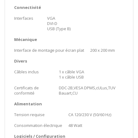
Connectivité
Interfaces
VGA
DVI-D
USB (Type B)
Mécanique
Interface de montage pour écran plat
200 x 200 mm
Divers
Câbles inclus
1 x câble VGA
1 x câble USB
Certificats de
DDC-2B,VESA DPMS,cULus,TUV
conformité
Bauart,CU
Alimentation
Tension requise
CA 120/230 V (50/60 Hz)
Consommation électrique
48 Watt
Logiciels / Configuration