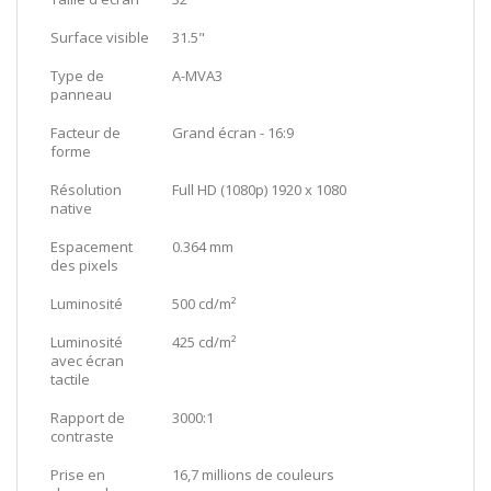
Surface visible
31.5"
Type de
A-MVA3
panneau
Facteur de
Grand écran - 16:9
forme
Résolution
Full HD (1080p) 1920 x 1080
native
Espacement
0.364 mm
des pixels
Luminosité
500 cd/m²
Luminosité
425 cd/m²
avec écran
tactile
Rapport de
3000:1
contraste
Prise en
16,7 millions de couleurs