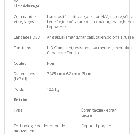
de
rétroéclairage
Commandes
Luminosité,contraste,position H/V,netteté,sélec
et réglages
l'entrée,température de la couleur,phase,horlo
l'apparence
Langages OSD
Anglais,allemand,français,italien,polonais,russ
Fonctions
HID Compliant,résistant aux rayures,technologi
Capacitive Touch)
Couleur
Noir
Dimensions
74.85 cm x 6.2 cm x 45 cm
(LxPxH)
Poids
12.5 kg
Entrée
Type
Écran tactile - écran
tactile
Technologie de détection de
Capacitif projeté
mouvement